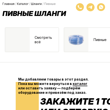
Главная
/
Каталог
/
Шланги
/
Пивные
Корзина
ПИВНЫЕ ШЛАНГИ
Смотреть
Пивные
всё
Кран
Реду
Монт
Запч
Барн
Кеги
С ком
Соеди
Для к
DIN
Ручки
Для ко
Азотн
Развет
EURO
Меда
Шаров
Для пе
Расхо
FINN /
Капсе
Изоля
Для о
Термо
Омыва
Для го
Мы добавляем товары в этот раздел.
Для р
Пока вы можете вернуться в
каталог
или оставить заявку — подберём
Смаз
оборудование и привезём под заказ.
ЗАКАЖИТЕ 1 Т
Забо
Охла
Охлад