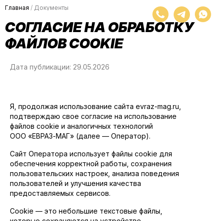
Главная
/
Документы
Корзина
СОГЛАСИЕ НА ОБРАБОТКУ
ФАЙЛОВ COOKIE
Дата публикации: 29.05.2026
Кран
Реду
Монт
Запч
Барн
Кеги
С ком
Соеди
Для к
DIN
Ручки
Я, продолжая использование сайта evraz-mag.ru,
Для ко
Азотн
Развет
EURO
подтверждаю свое согласие на использование
Меда
файлов cookie и аналогичных технологий
Шаров
Для пе
Расхо
FINN /
Капсе
ООО «ЕВРАЗ-МАГ» (далее — Оператор).
Изоля
Для о
Термо
Омыва
Для го
Сайт Оператора использует файлы cookie для
обеспечения корректной работы, сохранения
Для р
пользовательских настроек, анализа поведения
Смаз
пользователей и улучшения качества
предоставляемых сервисов.
Забо
Охла
Cookie — это небольшие текстовые файлы,
Охлад
которые сохраняются на устройстве