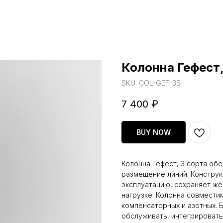
Колонна Гефест,
SKU:
COL-GEF-3S
7 400
₽
BUY NOW
Колонна Гефест, 3 сорта об
размещение линий. Конструк
эксплуатацию, сохраняет жё
нагрузке. Колонна совмести
компенсаторных и азотных. 
обслуживать, интегрировать