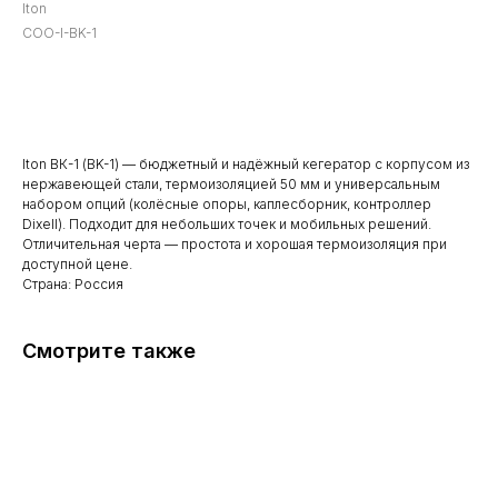
Iton
COO-I-BK-1
BUY NOW
Iton ВК-1 (BK-1) — бюджетный и надёжный кегератор с корпусом из
нержавеющей стали, термоизоляцией 50 мм и универсальным
набором опций (колёсные опоры, каплесборник, контроллер
Dixell). Подходит для небольших точек и мобильных решений.
Отличительная черта — простота и хорошая термоизоляция при
доступной цене.
Страна: Россия
Смотрите также