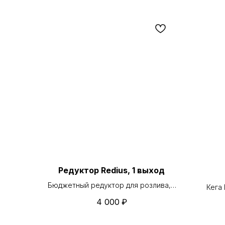
Редуктор Redius, 1 выход
Бюджетный редуктор для розлива, 1
Кега
выход.
стал
4 000
₽
н