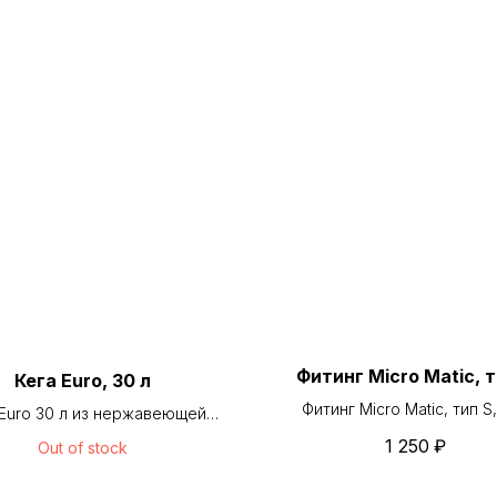
Фитинг Micro Matic, т
Кега Euro, 30 л
Фитинг Micro Matic, тип S
 Euro 30 л из нержавеющей
подключения Finn Keg
и для хранения и розлива
1 250
₽
Out of stock
апитков под давлением.