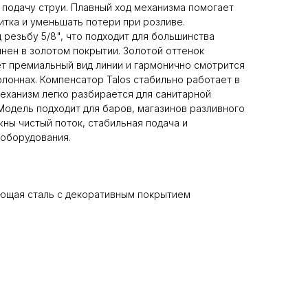
подачу струи. Плавный ход механизма помогает
итка и уменьшать потери при розливе.
резьбу 5/8", что подходит для большинства
лнен в золотом покрытии. Золотой оттенок
ет премиальный вид линии и гармонично смотрится
олоннах. Компенсатор Talos стабильно работает в
еханизм легко разбирается для санитарной
Модель подходит для баров, магазинов разливного
жны чистый поток, стабильная подача и
 оборудования.
ющая сталь с декоративным покрытием