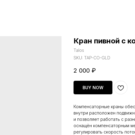
Кран пивной с к
Talos
SKU:
TAP-CO-GLD
2 000
₽
BUY NOW
Компенсаторные краны обес
внутри расположен подвижн
и позволяет работать с разн
оснащён компенсаторным ме
регулировать скорость пото