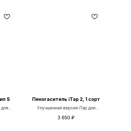
ип S
Пеногаситель iTap 2, 1 сорт
, для
Улучшенная версия iTap для
.
высокой нагрузки.
3 650
₽