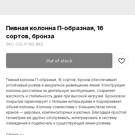
Пивная колонна П-образная, 16
сортов, бронза
SKU:
COL-P-16S-BRZ
Out of stock
Пивная колонна П-образная, 16 сортов, бронза обеспечивает
устойчивый розлив и аккуратное размещение линий. Конструкция
колонны рассчитана на длительную эксплуатацию, сохраняет
жёсткость и стабильность даже при высокой нагрузке. Бронзовое
покрытие гармонирует с тёплыми интерьерами и подчёркивает
объём колонны. Колонна совместима с большинством типов
кранов — шаровых, компенсаторных и азотных. Благодаря простой
геометрии её удобно обслуживать, интегрировать в систему
охлаждения и подключать к существующей линии розлива.
Страна: —