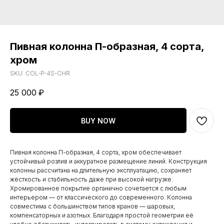
Пивная колонна П-образная, 4 сорта,
хром
SKU:
COL-P-4S-CHR
25 000
₽
BUY NOW
Пивная колонна П-образная, 4 сорта, хром обеспечивает
устойчивый розлив и аккуратное размещение линий. Конструкция
колонны рассчитана на длительную эксплуатацию, сохраняет
жёсткость и стабильность даже при высокой нагрузке.
Хромированное покрытие органично сочетается с любым
интерьером — от классического до современного. Колонна
совместима с большинством типов кранов — шаровых,
компенсаторных и азотных. Благодаря простой геометрии её