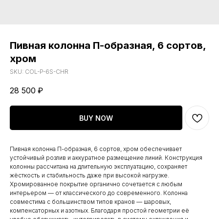
Пивная колонна П-образная, 6 сортов,
хром
SKU:
COL-P-6S-CHR
28 500
₽
BUY NOW
Пивная колонна П-образная, 6 сортов, хром обеспечивает
устойчивый розлив и аккуратное размещение линий. Конструкция
колонны рассчитана на длительную эксплуатацию, сохраняет
жёсткость и стабильность даже при высокой нагрузке.
Хромированное покрытие органично сочетается с любым
интерьером — от классического до современного. Колонна
совместима с большинством типов кранов — шаровых,
компенсаторных и азотных. Благодаря простой геометрии её