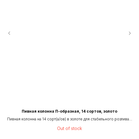
Пивная колонна П-образная, 14 сортов, золото
ва
Пивная колонна на 14 сорт(а/ов) в золоте для стабильного розлива и
равномерного распределения линий.
Out of stock