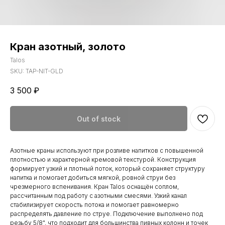
Кран азотный, золото
Talos
SKU:
TAP-NIT-GLD
3 500
₽
Out of stock
Азотные краны используют при розливе напитков с повышенной
плотностью и характерной кремовой текстурой. Конструкция
формирует узкий и плотный поток, который сохраняет структуру
напитка и помогает добиться мягкой, ровной струи без
чрезмерного вспенивания. Кран Talos оснащён соплом,
рассчитанным под работу с азотными смесями. Узкий канал
стабилизирует скорость потока и помогает равномерно
распределять давление по струе. Подключение выполнено под
резьбу 5/8", что подходит для большинства пивных колонн и точек